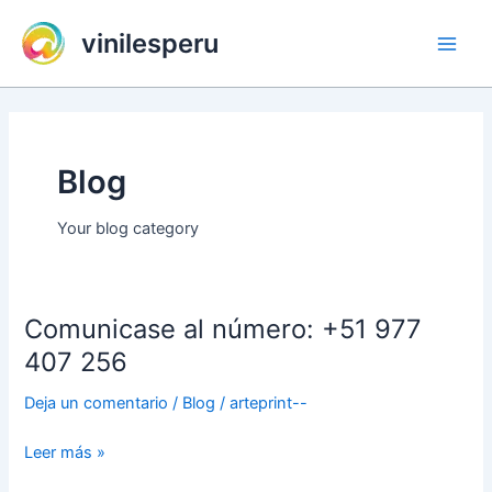
Ir
vinilesperu
al
Main
contenido
Men
Blog
Your blog category
Comunicase al número: +51 977
407 256
Deja un comentario
/
Blog
/
arteprint--
Comunicase
Leer más »
al