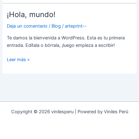
número:
+51
¡Hola, mundo!
977
407
Deja un comentario
/
Blog
/
arteprint--
256
Te damos la bienvenida a WordPress. Esta es tu primera
entrada. Edítala o bórrala, ¡luego empieza a escribir!
¡Hola,
Leer más »
mundo!
Copyright © 2026 vinilesperu | Powered by Viniles Perú